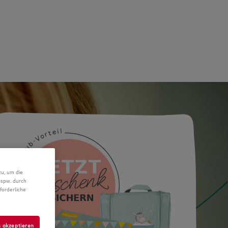
zu, um die
bspw. durch
forderliche
s akzeptieren