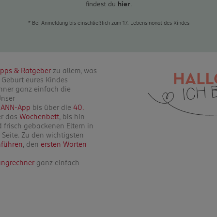
findest du
hier
.
* Bei Anmeldung bis einschließlich zum 17. Lebensmonat des Kindes
ipps & Ratgeber
zu allem, was
 Geburt eures Kindes
hner ganz einfach die
nser
ANN-App
bis über die
40.
r das
Wochenbett
, bis hin
frisch gebackenen Eltern in
Seite. Zu den wichtigsten
nführen
, den
ersten Worten
ungrechner
ganz einfach